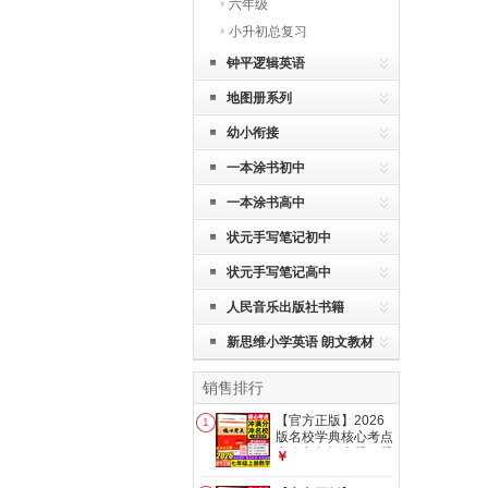
六年级
小升初总复习
钟平逻辑英语
地图册系列
幼小衔接
一本涂书初中
一本涂书高中
状元手写笔记初中
状元手写笔记高中
人民音乐出版社书籍
新思维小学英语 朗文教材
销售排行
【官方正版】2026
1
版名校学典核心考点
七八九年级上册下册
￥
中考数学武汉中考数
学真题汇编试题精选