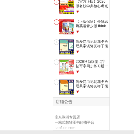
【官方正版】2026
2
模拟卷压轴题专题阶
版名校学典核心考点
梯训练湖北中考数学
七八九年级上册下册
￥
复习资料 【2026】
中考数学武汉中考数
七上数学(带纸质答
学真题汇编试题精选
【正版保证】外研思
案)
3
模拟卷压轴题专题阶
辨英语青少版 think
梯训练湖北中考数学
教材 入门级AB册
￥
复习资料 【2026】
1A1B2A2B国内点读
八上数学(带纸质答
版 大猫英语分级阅
简爱昆虫记朝花夕拾
案)
4
读 原剑桥Think教材
经典常谈骆驼祥子儒
中学生少儿英语培训
林外史钢铁是怎样炼
￥
教材新拓展系列 外
成的西游记唐诗三百
研思辨英语-2A【学
首红岩红星照耀中国
2026秋新版墨点字
生用书+练习册】
5
整本书阅读任务书修
帖写字同步练习册一
订版 重庆出版社 初
年级二三四五六七八
￥
中课外阅读名著配人
年级上册下册语文字
教版 初中正版读物
帖同步写字课课练人
简爱昆虫记朝花夕拾
名著阅读课程化丛书
6
教版中小学生硬笔控
经典常谈骆驼祥子儒
朝花夕拾
笔训练荆霄鹏 写字
林外史钢铁是怎样炼
￥
同步练习册 五年级
成的西游记唐诗三百
上册
首红岩红星照耀中国
店铺公告
整本书阅读任务书修
订版 重庆出版社 初
中课外阅读名著配人
京东教辅专营店
教版 初中正版读物
一站式教辅图书购物平台
名著阅读课程化丛书
jiaofu.jd.com
西游记