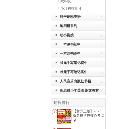
六年级
小升初总复习
钟平逻辑英语
地图册系列
幼小衔接
一本涂书初中
一本涂书高中
状元手写笔记初中
状元手写笔记高中
人民音乐出版社书籍
新思维小学英语 朗文教材
销售排行
【官方正版】2026
1
版名校学典核心考点
七八九年级上册下册
￥
中考数学武汉中考数
学真题汇编试题精选