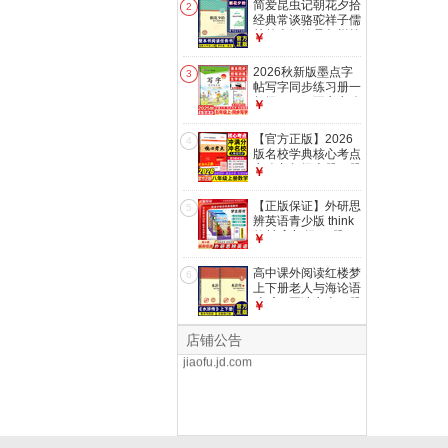
简爱昆虫记朝花夕拾
2
模拟卷压轴题专题阶
经典常谈骆驼祥子儒
梯训练湖北中考数学
林外史钢铁是怎样炼
￥
复习资料 【2026】
成的西游记唐诗三百
七上数学(带纸质答
首红岩红星照耀中国
2026秋新版墨点字
案)
3
整本书阅读任务书修
帖写字同步练习册一
订版 重庆出版社 初
年级二三四五六七八
￥
中课外阅读名著配人
年级上册下册语文字
教版 初中正版读物
帖同步写字课课练人
【官方正版】2026
名著阅读课程化丛书
4
教版中小学生硬笔控
版名校学典核心考点
朝花夕拾
笔训练荆霄鹏 写字
七八九年级上册下册
￥
同步练习册 五年级
中考数学武汉中考数
上册
学真题汇编试题精选
【正版保证】外研思
5
模拟卷压轴题专题阶
辨英语青少版 think
梯训练湖北中考数学
教材 入门级AB册
￥
复习资料 【2026】
1A1B2A2B国内点读
八上数学(带纸质答
版 大猫英语分级阅
高中课外阅读红楼梦
案)
6
读 原剑桥Think教材
上下册老人与海论语
中学生少儿英语培训
呐喊三国演义上下册
￥
教材新拓展系列 外
京东教辅专营店
乡土中国唐吉诃德第
研思辨英语-2A【学
一部第二部水浒传
一站式教辅图书购物平台
店铺公告
生用书+练习册】
重庆出版社 整本书
jiaofu.jd.com
阅读任务书 水浒传
【修订版】