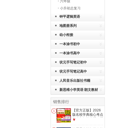
六年级
小升初总复习
钟平逻辑英语
地图册系列
幼小衔接
一本涂书初中
一本涂书高中
状元手写笔记初中
状元手写笔记高中
人民音乐出版社书籍
新思维小学英语 朗文教材
销售排行
【官方正版】2026
1
版名校学典核心考点
七八九年级上册下册
￥
中考数学武汉中考数
学真题汇编试题精选